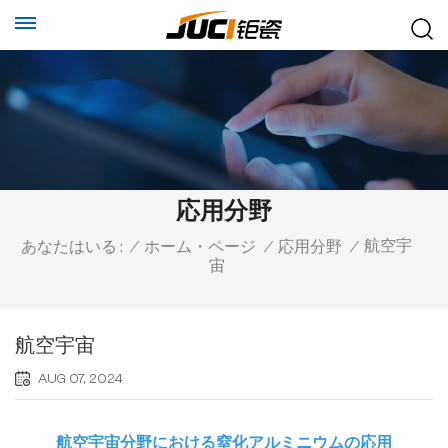
応用分野
航空宇
あなたはいる :
/
ホーム・ページ
/
応用分野
/
宙
航空宇宙
AUG 07, 2024
航空宇宙分野における窒化アルミニウムの応用