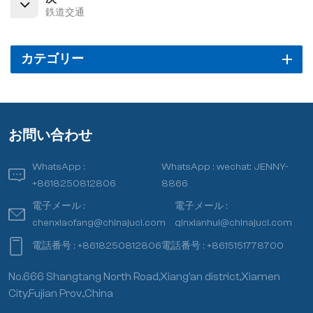
鉄道交通
カテゴリー
お問い合わせ
WhatsApp :
WhatsApp :
wechat: JENNY-
+8618250812806
8866
電子メール :
電子メール :
chenxiaofang@chinajuci.com
qinxianhui@chinajuci.com
電話番号 :
+8618250812806
電話番号 :
+8615151778700
No.666 Shangtang North Road,Xiang’an district,Xiamen
City,Fujian Prov.,China