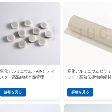
窒化アルミニウム（AlN）ディ
窒化アルミニウムセラミ
スク：高温絶縁と熱管理
ッド：高熱伝導性絶縁材
詳細を見る
詳細を見る