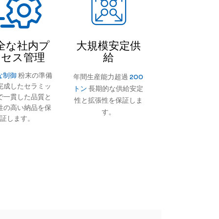
全な社内プ
大規模安定供
ロセス管理
給
な制御
粉末の準備
年間生産能力超過
200
完成したセラミッ
トン
長期的な供給安定
で一貫した品質と
性と拡張性を保証しま
性の高い納品を保
す。
証します。