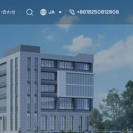
+8618250812806
い合わせ
JA