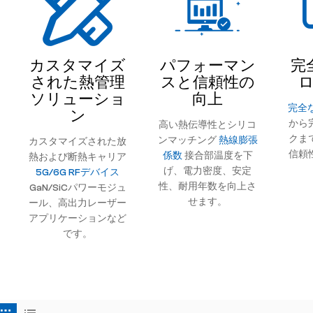
カスタマイズ
パフォーマン
完
された熱管理
スと信頼性の
ソリューショ
向上
完全
ン
から
高い熱伝導性とシリコ
クま
ンマッチング
熱線膨張
カスタマイズされた放
信頼
係数
接合部温度を下
熱および断熱キャリア
げ、電力密度、安定
5G/6G RFデバイス
性、耐用年数を向上さ
GaN/SiCパワーモジュ
せます。
ール、高出力レーザー
アプリケーションなど
です。