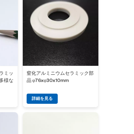
ラミッ
窒化アルミニウムセラミック部
多様な
品 φ76xφ30x10mm
詳細を見る