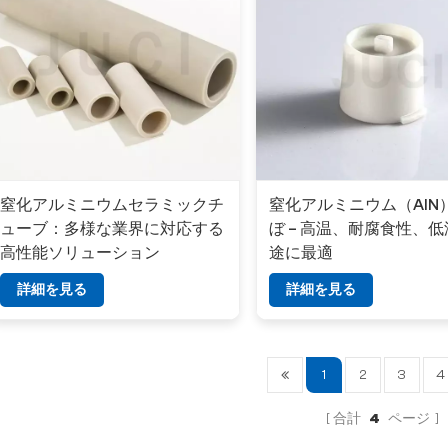
窒化アルミニウムセラミックチ
窒化アルミニウム（AlN
ューブ：多様な業界に対応する
ぼ – 高温、耐腐食性、
高性能ソリューション
途に最適
詳細を見る
詳細を見る
1
2
3
4
合計
4
ページ