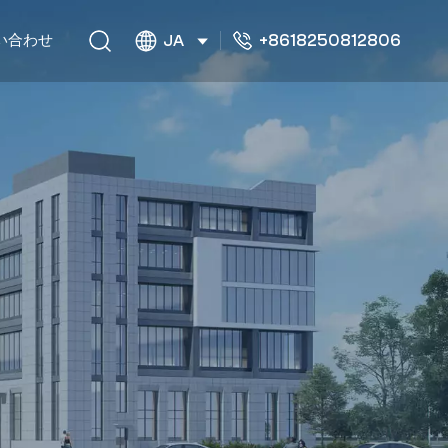
+8618250812806
い合わせ
JA