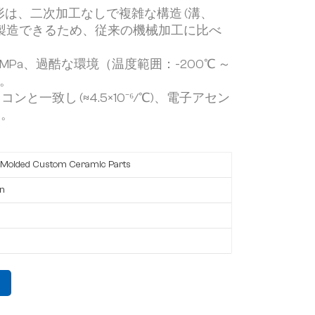
形は、二次加工なしで複雑な構造 (溝、
で製造できるため、従来の機械加工に比べ
 MPa、過酷な環境（温度範囲：-200℃ ～
す。
コンと一致し (≈4.5×10⁻⁶/℃)、電子アセン
す。
n-Molded Custom Ceramic Parts
on