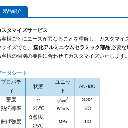
製品紹介
カスタマイズサービス
お客様ごとにニーズが異なることを理解し、カスタマイ
やサイズでも、
窒化アルミニウムセラミック部品
必要な
お客様の個別の要件に合わせてカスタマイズいたします
データシート
プロパテ
ユニッ
状態
AN-180
ィ
ト
3
密度
--
3.32
g/cm
熱伝導率
25℃
W/
m·K
180
3点法、
曲げ強度
MPa
410
25
℃