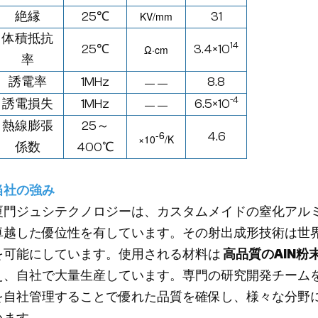
絶縁
25℃
KV/mm
31
体積抵抗
14
25℃
3.4×10
Ω·
cm
率
誘電率
1MHz
8.8
— —
-4
誘電損失
1MHz
6.5×10
— —
熱線膨張
25～
-6
4.6
×
10
/K
係数
400
℃
当社の強み
厦門ジュシテクノロジーは、カスタムメイドの窒化アルミ
卓越した優位性を有しています。その射出成形技術は世
を可能にしています。使用される材料は
高品質のAlN粉
え、自社で大量生産しています。専門の研究開発チーム
を自社管理することで優れた品質を確保し、様々な分野