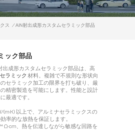
AlN射出成形カスタムセラミック部品
ックス
/
ラミック部品
）射出成形カスタムセラミック部品は、高
Nセラミック
材料。複雑で不規則な形状向
来のセラミック加工の限界を打ち破り、厳
品の精密製造を可能にします。性能と設計
界に最適です。
W/(m·K) 以上で、アルミナセラミックスの
器の効率的な放熱を保証します。
0¹⁴ Ω·cm、熱を伝達しながら敏感な回路を