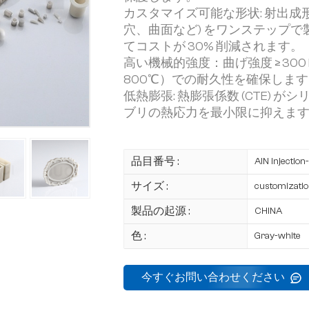
カスタマイズ可能な形状: 射出成
穴、曲面など) をワンステップ
てコストが 30% 削減されます。
高い機械的強度：曲げ強度 ≥ 300
800℃）での耐久性を確保しま
低熱膨張: 熱膨張係数 (CTE) がシリ
ブリの熱応力を最小限に抑えま
品目番号 :
AlN Injectio
サイズ :
customizati
製品の起源 :
CHINA
色 :
Gray-white
今すぐお問い合わせください