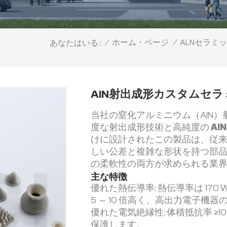
/
ホーム・ページ
/
ALNセラミ
あなたはいる :
AlN射出成形カスタムセ
当社の窒化アルミニウム（AlN
度な射出成形技術と高純度の
Al
けに設計されたこの製品は、従
しい公差と複雑な形状を持つ部
の柔軟性の両方が求められる業
主な特徴
優れた熱伝導率: 熱伝導率は 170 
5 ～ 10 倍高く、高出力電子機
優れた電気絶縁性: 体積抵抗率 ≥1
保護します。