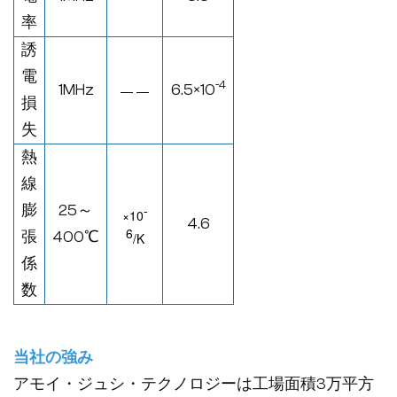
率
誘
電
-4
1MHz
6.5×10
— —
損
失
熱
線
膨
25～
-
×
10
4.6
6
張
400
℃
/K
係
数
当社の強み
アモイ・ジュシ・テクノロジーは工場面積3万平方