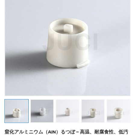
窒化アルミニウム（AlN）るつぼ – 高温、耐腐食性、低汚