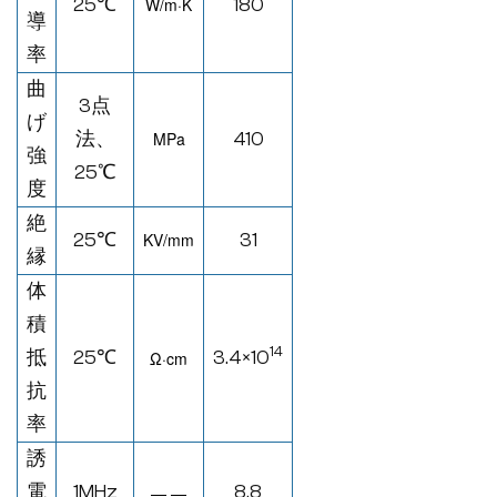
25℃
W/
m·K
180
導
率
曲
3点
げ
法、
MPa
410
強
25
℃
度
絶
25℃
KV/mm
31
縁
体
積
14
抵
25℃
3.4×10
Ω·
cm
抗
率
誘
電
1MHz
8.8
— —