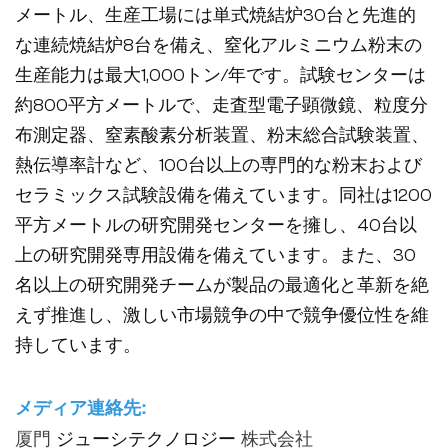
メートル、生産工場には単式焼結炉30台と先進的
な連続焼結炉8台を備え、窒化アルミニウム粉末の
生産能力は最大1,000トン/年です。試験センターは
約800平方メートルで、走査型電子顕微鏡、粒度分
布測定器、窒素酸素分析装置、粉末総合試験装置、
熱伝導率計など、100台以上の専門的な粉末および
セラミックス試験設備を備えています。同社は1200
平方メートルの研究開発センターを擁し、40台以
上の研究開発専用設備を備えています。また、30
名以上の研究開発チームが製品の最適化と革新を絶
えず推進し、激しい市場競争の中で競争優位性を維
持しています。
メディア連絡先:
厦門
ジューシテクノロジー
株式会社