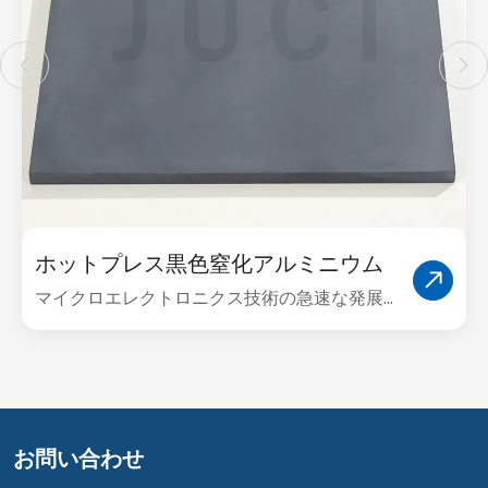
ホットプレス黒色窒化アルミニウム
(ALN) セラミック
マイクロエレクトロニクス技術の急速な発展
に伴い、大容量、高密度、高速、高出力の方
向に向けたデバイスの要求はますます複雑に
なり、放熱のための基板やパッケージ材料の
デバイスの要求はますます高くなっていま
す。要件。 従来の樹脂基板やアルミナセラミ
お問い合わせ
ック基板では、最高の熱伝導率はわずか