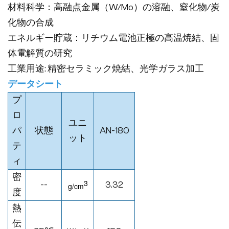
材料科学：高融点金属（W/Mo）の溶融、窒化物/炭
化物の合成
エネルギー貯蔵：リチウム電池正極の高温焼結、固
体電解質の研究
工業用途: 精密セラミック焼結、光学ガラス加工
データシート
プ
ロ
ユニ
パ
状態
AN-180
ット
テ
ィ
密
3
--
3.32
g/cm
度
熱
伝