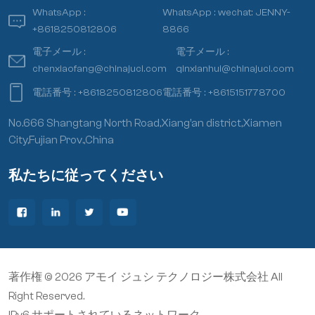
30w/(m-k) 程度であり、今日のデバイスの放
WhatsApp :
WhatsApp :
wechat: JENNY-
熱要件を満たすには程遠いです。また、通常
+8618250812806
8866
の窒化アルミニウム（aln）セラミックスの曲
電子メール :
電子メール :
げ強さは一般に400mpa未満であり、窒化ア
chenxiaofang@chinajuci.com
qinxianhui@chinajuci.com
ルミニウム（aln）セラミックスの工業用途は
電話番号 :
+8618250812806
電話番号 :
+8615151778700
限られています。対照的に、 ホットプレス窒
化アルミニウム (Aln) セラミックス は、高い熱
No.666 Shangtang North Road,Xiang’an district,Xiamen
伝導率と高い曲げ強度特性の両方を備えてお
City,Fujian Prov.,China
り、重要な用途の見通しを持っています。
私たちに従ってください
著作権 © 2026 アモイ ジュシ テクノロジー株式会社 All
Right Reserved.
IPv6 サポートされているネットワーク .