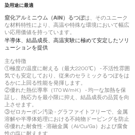
染用途に最適
窒化アルミニウム（AlN）るつぼ
は、そのユニーク
な材料特性により、高温や特殊な環境において幅広
い応用価値を持っています。
半導体、結晶成長、高温実験に極めて安定したソリ
ューションを提供
主な特徴
①極度の温度に耐える（最大2200℃） - 不活性雰囲
気でも安定しており、従来のセラミックるつぼをは
るかに上回る性能を発揮します。
②優れた熱伝導率（170 W/m·K） - 均一な加熱を保
証し、熱応力を最小限に抑え、結晶成長の品質を向
上させます。
③ゼロカーボン汚染 - グラファイトフリーで、金属
溶解や半導体処理における不純物ドーピングを防止
④優れた耐食性 - 溶融金属（Al/Cu/Ga）および腐食
性の塩に耐えます