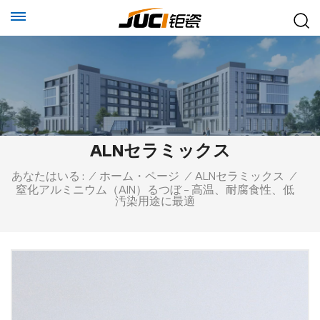
ALNセラミックス
あなたはいる :
/
ホーム・ページ
/
ALNセラミックス
/
窒化アルミニウム（AlN）るつぼ – 高温、耐腐食性、低
汚染用途に最適