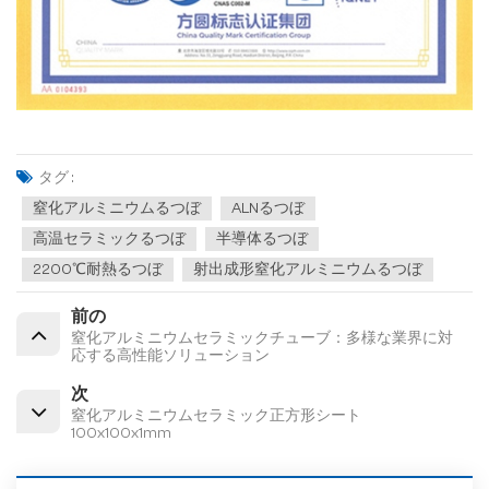
タグ :
窒化アルミニウムるつぼ
ALNるつぼ
高温セラミックるつぼ
半導体るつぼ
2200℃耐熱るつぼ
射出成形窒化アルミニウムるつぼ
前の
窒化アルミニウムセラミックチューブ：多様な業界に対
応する高性能ソリューション
次
窒化アルミニウムセラミック正方形シート
100x100x1mm