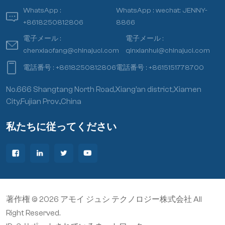
WhatsApp :
WhatsApp :
wechat: JENNY-
+8618250812806
8866
電子メール :
電子メール :
chenxiaofang@chinajuci.com
qinxianhui@chinajuci.com
電話番号 :
+8618250812806
電話番号 :
+8615151778700
No.666 Shangtang North Road,Xiang’an district,Xiamen
City,Fujian Prov.,China
私たちに従ってください
著作権 © 2026 アモイ ジュシ テクノロジー株式会社 All
Right Reserved.