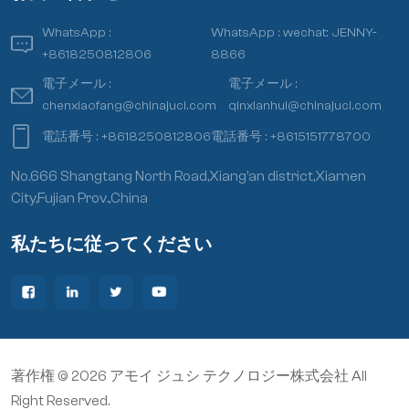
WhatsApp :
WhatsApp :
wechat: JENNY-
+8618250812806
8866
電子メール :
電子メール :
chenxiaofang@chinajuci.com
qinxianhui@chinajuci.com
電話番号 :
+8618250812806
電話番号 :
+8615151778700
No.666 Shangtang North Road,Xiang’an district,Xiamen
City,Fujian Prov.,China
私たちに従ってください
著作権 © 2026 アモイ ジュシ テクノロジー株式会社 All
Right Reserved.