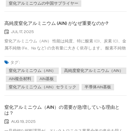
窒化アルミニウムの中国サプライヤー
高純度窒化アルミニウム (AlN) がなぜ重要なのか?
JUL 17, 2025
窒化アルミニウム（AlN） 性能は純度、特に酸素 (O)、炭素 (C)、金
属不純物 (Fe、Na など) の含有量に大きく依存します。 酸素不純物
→ Al₂O₃ または AlON 相を形成し、熱伝導率が大幅に低下します
（酸素が 1% 増加するごとに熱伝導率は 10～20 W/(m·K) 低下しま
タグ :
す）。 金属不純物 → 半導体デバイスのキャ...
窒化アルミニウム（AlN）
高純度窒化アルミニウム（AlN）
AlN複合材料
AlN基板
窒化アルミニウム（AlN）セラミック
半導体AlN基板
窒化アルミニウム（AlN）の需要が急増している理由と
は？
AUG 19, 2025
一見些細な材料課題が、エレクトロニクス業界全体の進歩を阻ん