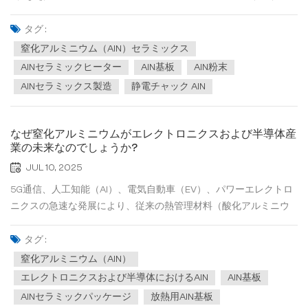
ラミックス 次のような際立った利点があります。 AlNの最大の利
点は、その極めて高い熱伝導率です。理論値は320 W/(m·K)に達
タグ :
し、これはアルミナの5～10倍に相当します。これは、同じ動作条
窒化アルミニウム（AlN）セラミックス
件下...
AlNセラミックヒーター
AlN基板
AlN粉末
AlNセラミックス製造
静電チャック AlN
なぜ窒化アルミニウムがエレクトロニクスおよび半導体産
業の未来なのでしょうか?
JUL 10, 2025
5G通信、人工知能（AI）、電気自動車（EV）、パワーエレクトロ
ニクスの急速な発展により、従来の熱管理材料（酸化アルミニウ
ム、Al₂O₃など）では、高電力、高周波、高温環境の要求を満たす
ことができなくなりました。 窒化アルミニウム（AlN）は、超高熱
タグ :
伝導性、優れた電気絶縁性、低熱膨張係数を特徴とし、半導体お
窒化アルミニウム（AlN）
よびエ...
エレクトロニクスおよび半導体におけるAlN
AlN基板
AlNセラミックパッケージ
放熱用AlN基板