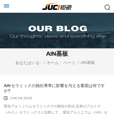
AlN基板
AlN基板
あなたはいる :
/
ホーム・ページ
/
AlN セラミックの熱伝導率に影響を与える要因は何です
か?
JUN 04, 2025
窒化アルミニウムセラミックスの独自の利点 従来のアルミナ
（Al₂O₃）セラミックスと比較して、 窒化アルミニウム（AlN）セ