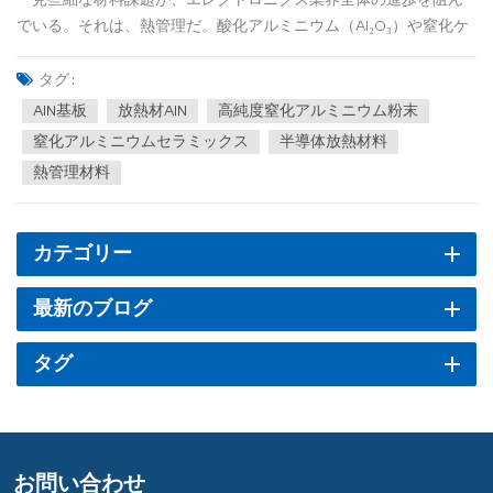
でいる。それは、熱管理だ。酸化アルミニウム（Al₂O₃）や窒化ケ
イ素（Si₃N₄）といった従来の材料では、最新デバイスの放熱要件
を満たすのに苦労する中、窒化アルミニウム（AlN）が重要なソリ
タグ :
ューションとして浮上した。その独自の特性は、複数のハイテク
AlN基板
放熱材AlN
高純度窒化アルミニウム粉末
分野で...
窒化アルミニウムセラミックス
半導体放熱材料
熱管理材料
カテゴリー
最新のブログ
タグ
お問い合わせ