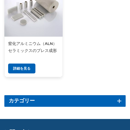
窒化アルミニウム（ALN）
セラミックスのプレス成形
詳細を見る
カテゴリー