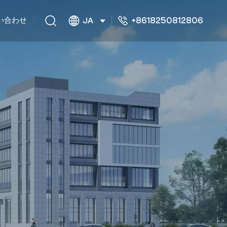
+8618250812806
い合わせ
JA