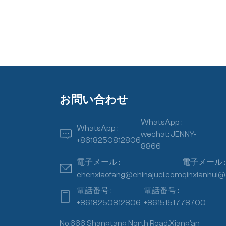
お問い合わせ
WhatsApp :
WhatsApp :
wechat: JENNY-
+8618250812806
8866
電子メール :
電子メール :
chenxiaofang@chinajuci.com
qinxianhui@
電話番号 :
電話番号 :
+8618250812806
+8615151778700
No.666 Shangtang North Road,Xiang’an