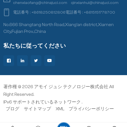
chenxiaofang@chinajuci.com
qinxianhui@chinajuci.com
電話番号 :
+8618250812806
電話番号 :
+8615151778700
No.666 Shangtang North Road,Xiang’an district,Xiamen
City,Fujian Prov.,China
私たちに従ってください
著作権 © 2026 アモイ ジュシ テクノロジー株式会社 All
Right Reserved.
IPv6 サポートされているネットワーク .
ブログ
サイトマップ
XML
プライバシーポリシー