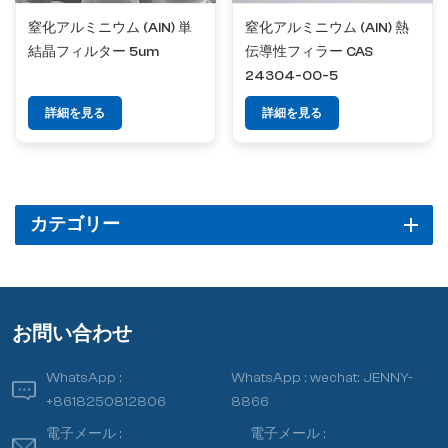
窒化アルミニウム (AlN) 単
窒化アルミニウム (AlN) 熱
結晶フィルター 5um
伝導性フィラー CAS
24304-00-5
詳細を見る
詳細を見る
カテゴリー
お問い合わせ
WhatsApp :
WhatsApp :
wechat: JENNY-
+8618250812806
8866
電子メール :
電子メール :