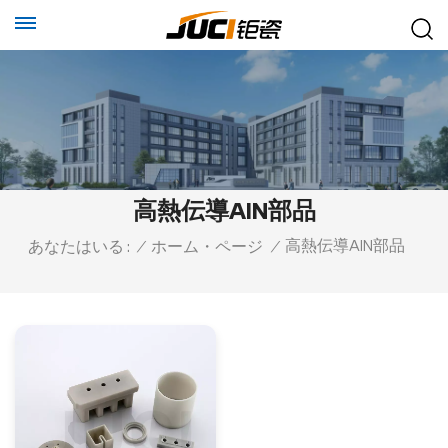
高熱伝導AlN部品
高熱伝導AlN部品
あなたはいる :
/
ホーム・ページ
/