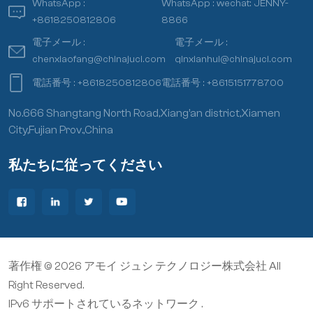
WhatsApp :
WhatsApp :
wechat: JENNY-
+8618250812806
8866
電子メール :
電子メール :
chenxiaofang@chinajuci.com
qinxianhui@chinajuci.com
電話番号 :
+8618250812806
電話番号 :
+8615151778700
No.666 Shangtang North Road,Xiang’an district,Xiamen
City,Fujian Prov.,China
私たちに従ってください
著作権 © 2026 アモイ ジュシ テクノロジー株式会社 All
Right Reserved.
IPv6 サポートされているネットワーク .