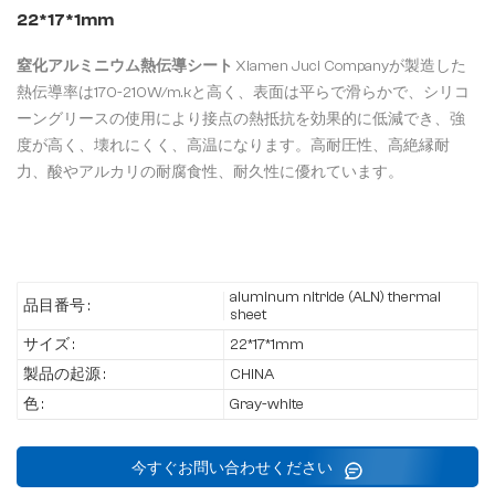
22*17*1mm
窒化アルミニウム熱伝導シート
Xiamen Juci Companyが製造した
熱伝導率は170-210W/m.kと高く、表面は平らで滑らかで、シリコ
ーングリースの使用により接点の熱抵抗を効果的に低減でき、強
度が高く、壊れにくく、高温になります。高耐圧性、高絶縁耐
力、酸やアルカリの耐腐食性、耐久性に優れています。
aluminum nitride (ALN) thermal
品目番号 :
sheet
サイズ :
22*17*1mm
製品の起源 :
CHINA
色 :
Gray-white
今すぐお問い合わせください