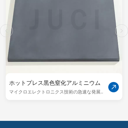
ホットプレス黒色窒化アルミニウム
(ALN) セラミック
マイクロエレクトロニクス技術の急速な発展
に伴い、大容量、高密度、高速、高出力の方
向に向けたデバイスの要求はますます複雑に
なり、放熱のための基板やパッケージ材料の
デバイスの要求はますます高くなっていま