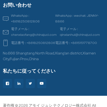
す。要件。 従来の樹脂基板やアルミナセラミ
お問い合わせ
ック基板では、最高の熱伝導率はわずか
30w/(m-k) 程度であり、今日のデバイスの放
WhatsApp :
WhatsApp :
wechat: JENNY-
熱要件を満たすには程遠いです。また、通常
+8618250812806
8866
の窒化アルミニウム（aln）セラミックスの曲
電子メール :
電子メール :
げ強さは一般に400mpa未満であり、窒化ア
chenxiaofang@chinajuci.com
qinxianhui@chinajuci.com
ルミニウム（aln）セラミックスの工業用途は
電話番号 :
+8618250812806
電話番号 :
+8615151778700
限られています。対照的に、 ホットプレス窒
化アルミニウム (Aln) セラミックス は、高い熱
No.666 Shangtang North Road,Xiang’an district,Xiamen
伝導率と高い曲げ強度特性の両方を備えてお
City,Fujian Prov.,China
り、重要な用途の見通しを持っています。
私たちに従ってください
著作権 © 2026 アモイ ジュシ テクノロジー株式会社 All