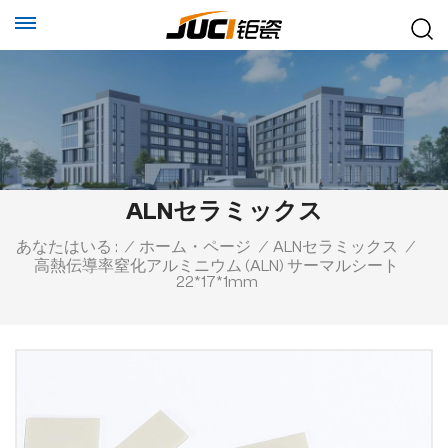
ALNセラミックス
あなたはいる :
/
ホーム・ページ
/
ALNセラミックス
/
高熱伝導率窒化アルミニウム (ALN) サーマルシート
22*17*1mm