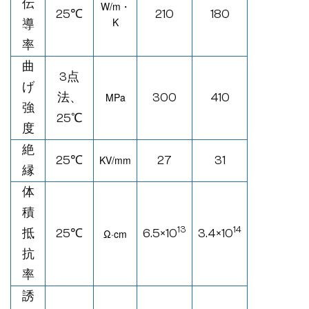
伝
W/
m・
25℃
210
180
K
導
率
曲
3点
げ
法、
MPa
300
410
強
25
℃
度
絶
25℃
KV/mm
27
31
縁
体
積
13
14
抵
25℃
6.5×10
3.4×10
Ω·
cm
抗
率
誘