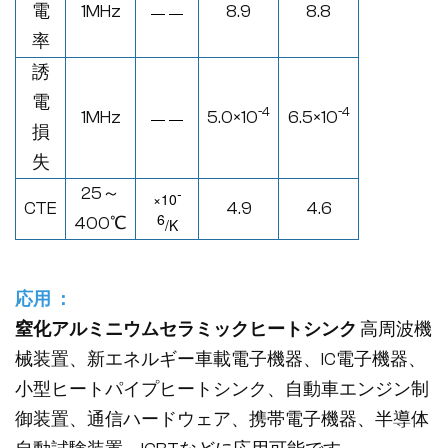
電
1MHz
8.9
8.8
— —
率
誘
電
-4
-4
1MHz
5.0×10
6.5×10
— —
損
失
25～
-
×
10
CTE
4.9
4.6
6
400
℃
/K
応用 ：
窒化アルミニウムセラミックヒートシンク
高周波機
械装置、新エネルギー車載電子機器、IC電子機器、
小型ヒートパイプヒートシンク、自動車エンジン制
御装置、通信ハードウェア、携帯電子機器、半導体