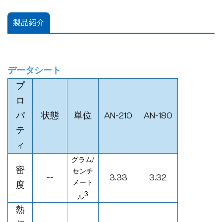
製品紹介
データシート
プ
ロ
パ
状態
単位
AN-210
AN-180
テ
ィ
グラム/
密
センチ
--
3.33
3.32
メート
度
3
ル
熱