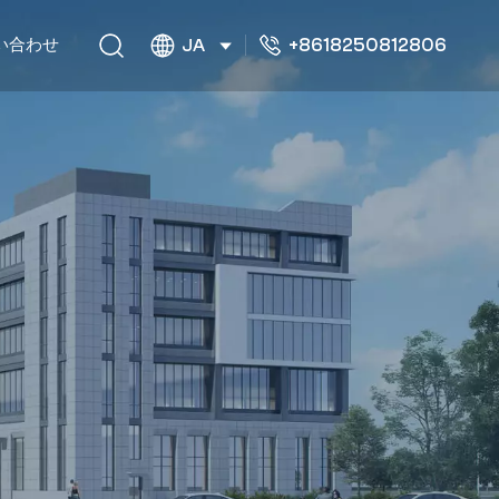
+8618250812806
い合わせ
JA