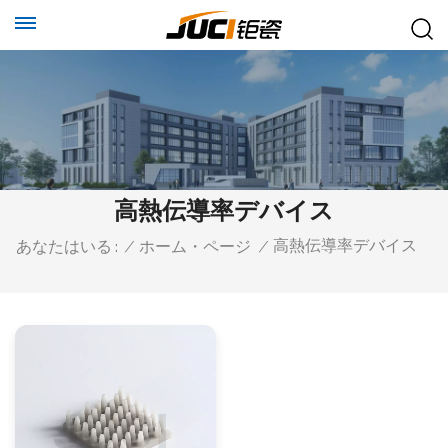
高熱伝導率デバイス
高熱伝導率デバイス
あなたはいる :
/
ホーム・ページ
/