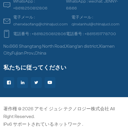
WhatsApp :
WhatsApp :
wechat: JENNY-
+8618250812806
8866
電子メール :
電子メール :
chenxiaofang@chinajuci.com
qinxianhui@chinajuci.com
電話番号 :
+8618250812806
電話番号 :
+8615151778700
No.666 Shangtang North Road,Xiang’an district,Xiamen
City,Fujian Prov.,China
私たちに従ってください
著作権 © 2026 アモイ ジュシ テクノロジー株式会社 All
Right Reserved.
IPv6 サポートされているネットワーク .