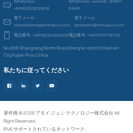
WhatsApp :
WhatsApp :
wechat: JENNY-
+8618250812806
8866
電子メール :
電子メール :
chenxiaofang@chinajuci.com
qinxianhui@chinajuci.com
電話番号 :
+8618250812806
電話番号 :
+8615151778700
No.666 Shangtang North Road,Xiang’an district,Xiamen
City,Fujian Prov.,China
私たちに従ってください
著作権 © 2026 アモイ ジュシ テクノロジー株式会社 All
Right Reserved.
IPv6 サポートされているネットワーク .