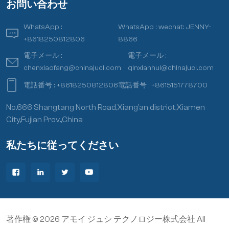
お問い合わせ
WhatsApp :
WhatsApp :
wechat: JENNY-
+8618250812806
8866
電子メール :
電子メール :
chenxiaofang@chinajuci.com
qinxianhui@chinajuci.com
電話番号 :
+8618250812806
電話番号 :
+8615151778700
No.666 Shangtang North Road,Xiang’an district,Xiamen
City,Fujian Prov.,China
私たちに従ってください
著作権 © 2026 アモイ ジュシ テクノロジー株式会社 All