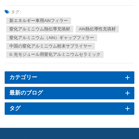
てない変革期を迎えています。競争優位性を求める調達担当者に
とって、この時期は単なるサプライチェーンの不測の事態にとど
タグ :
まらず、コスト構造を再構築し、市場への対応力を強化するため
新エネルギー車用AlNフィラー
の戦略的...
窒化アルミニウム熱伝導充填材
AlN熱伝導性充填材
窒化アルミニウム（AlN）ギャップフィラー
中国の窒化アルミニウム粉末サプライヤー
6. 光モジュール用窒化アルミニウムセラミック
カテゴリー
最新のブログ
タグ