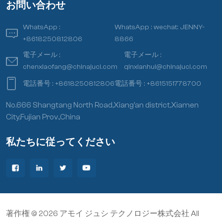
お問い合わせ
WhatsApp :
WhatsApp :
wechat: JENNY-
+8618250812806
8866
電子メール :
電子メール :
chenxiaofang@chinajuci.com
qinxianhui@chinajuci.com
電話番号 :
+8618250812806
電話番号 :
+8615151778700
No.666 Shangtang North Road,Xiang’an district,Xiamen
City,Fujian Prov.,China
私たちに従ってください
著作権 © 2026 アモイ ジュシ テクノロジー株式会社 All