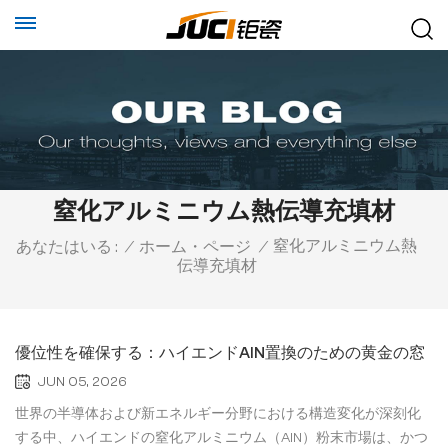
窒化アルミニウム熱伝導充填材
窒化アルミニウム熱
あなたはいる :
/
ホーム・ページ
/
伝導充填材
優位性を確保する：ハイエンドAlN置換のための黄金の窓
JUN 05, 2026
世界の半導体および新エネルギー分野における構造変化が深刻化
する中、ハイエンドの窒化アルミニウム（AlN）粉末市場は、かつ