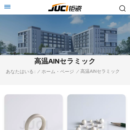
高温AlNセラミック
高温AlNセラミック
あなたはいる :
/
ホーム・ページ
/