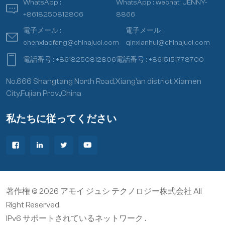
WhatsApp :
WhatsApp :
wechat: JENNY-
+8618250812806
8866
電子メール :
電子メール :
chenxiaofang@chinajuci.com
qinxianhui@chinajuci.com
電話番号 :
+8618250812806
電話番号 :
+8615151778700
No.666 Shangtang North Road,Xiang’an district,Xiamen
City,Fujian Prov.,China
私たちに従ってください
著作権 © 2026 アモイ ジュシ テクノロジー株式会社 All
Right Reserved.
IPv6 サポートされているネットワーク .