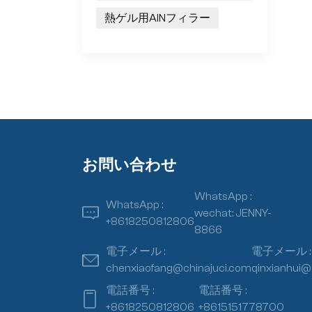
熱ゲル用AlNフィラー
お問い合わせ
WhatsApp :
WhatsApp :
wechat: JENNY-
+8618250812806
8866
電子メール :
電子メール :
chenxiaofang@chinajuci.com
qinxianhui@
電話番号 :
電話番号 :
+8618250812806
+8615151778700