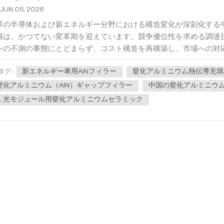
JUN 05, 2026
界の半導体および新エネルギー分野における構造変化が深刻化する中
場は、かつてない変革期を迎えています。競争優位性を求める調達
ンの不測の事態にとどまらず、コスト構造を再構築し、市場への対応力
新エネルギー車用AlNフィラー
窒化アルミニウム熱伝導充填
タグ :
窒化アルミニウム（AlN）ギャップフィラー
中国の窒化アルミニウ
6. 光モジュール用窒化アルミニウムセラミック