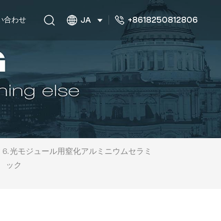
+8618250812806
い合わせ
JA
6. 光モジュール用窒化アルミニウムセラミ
ック