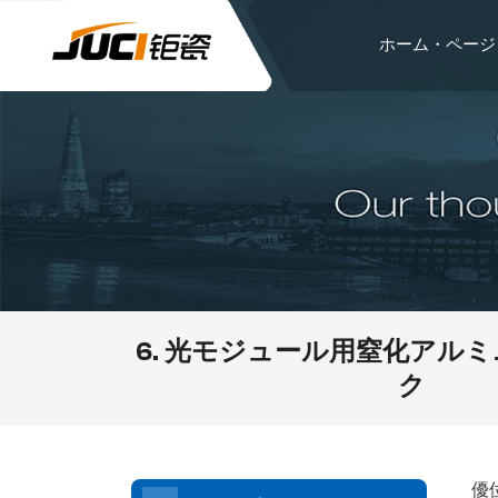
ホーム・ページ
6. 光モジュール用窒化アル
ク
優