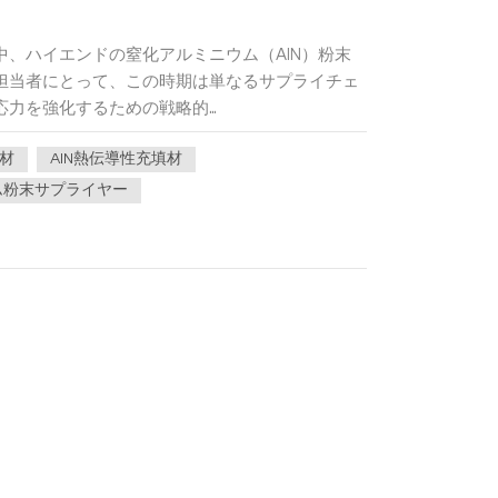
、ハイエンドの窒化アルミニウム（AlN）粉末
担当者にとって、この時期は単なるサプライチェ
を強化するための戦略的...
材
AlN熱伝導性充填材
ム粉末サプライヤー