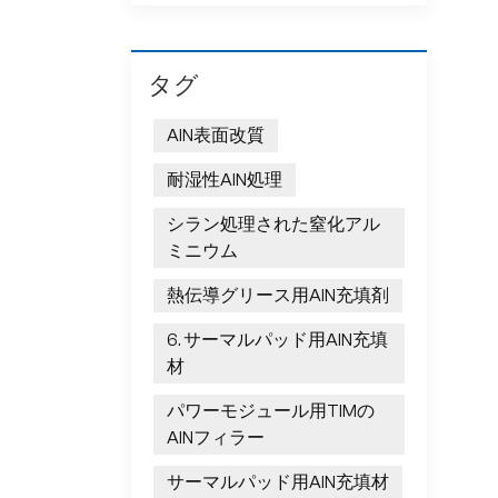
タグ
AlN表面改質
耐湿性AlN処理
シラン処理された窒化アル
ミニウム
熱伝導グリース用AlN充填剤
6. サーマルパッド用AlN充填
材
パワーモジュール用TIMの
AlNフィラー
サーマルパッド用AlN充填材