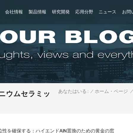
会社情報
製品情報
研究開発
応用分野
ニュース
お問
/
ホーム・ページ
/
あなたはいる :
ミニウムセラミッ
位性を確保する：ハイエンドAlN置換のための黄金の窓