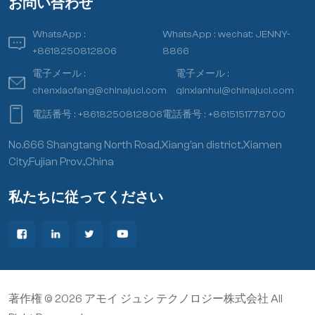
お問い合わせ
WhatsApp :
WhatsApp :
wechat: JENNY-
+8618250812806
8866
電子メール :
電子メール :
chenxiaofang@chinajuci.com
qinxianhui@chinajuci.com
電話番号 :
+8618250812806
電話番号 :
+8615151778700
No.666 Shangtang North Road,Xiang’an district,Xiamen
City,Fujian Prov.,China
私たちに従ってください
著作権 © 2026 アモイ ジュシ テクノロジー株式会社 All