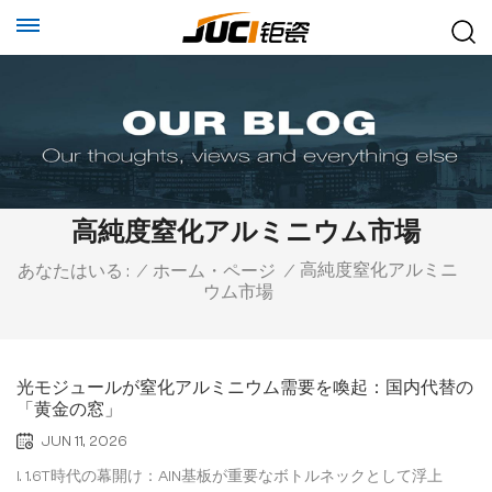
高純度窒化アルミニウム市場
高純度窒化アルミニ
あなたはいる :
/
ホーム・ページ
/
ウム市場
光モジュールが窒化アルミニウム需要を喚起：国内代替の
「黄金の窓」
JUN 11, 2026
I. 1.6T時代の幕開け：AlN基板が重要なボトルネックとして浮上