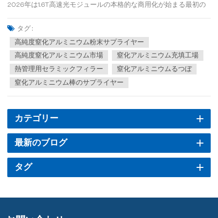
2026年は1.6T高速光モジュールの本格的な商用化が始まる最初の
年であり、世界のコンピューティングパワーサプライチェーンは
急速な変革期を迎えている。1.6Tモジュールの需要予測は、当初の
タグ :
数千万台という推定値から大幅に上方修正され、驚異的な前年比
高純度窒化アルミニウム粉末サプライヤー
成長率...
高純度窒化アルミニウム市場
窒化アルミニウム充填工場
熱管理用セラミックフィラー
窒化アルミニウムるつぼ
窒化アルミニウム棒のサプライヤー
カテゴリー
最新のブログ
タグ