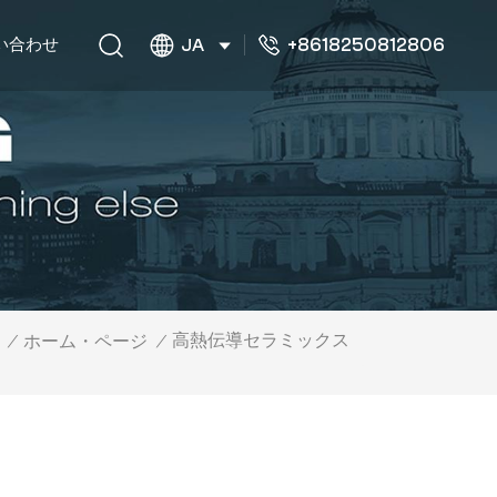
+8618250812806
い合わせ
JA
高熱伝導セラミックス
/
ホーム・ページ
/