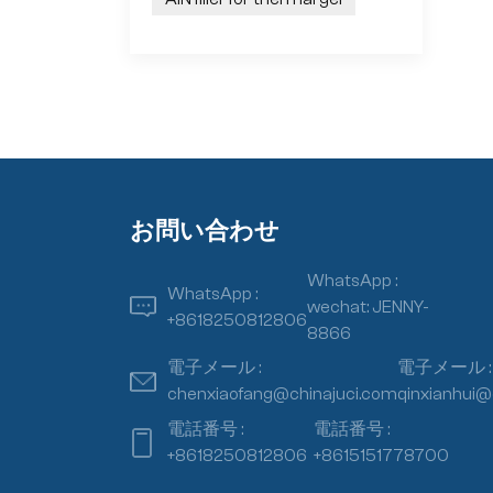
お問い合わせ
WhatsApp :
WhatsApp :
wechat: JENNY-
+8618250812806
8866
電子メール :
電子メール :
chenxiaofang@chinajuci.com
qinxianhui@
電話番号 :
電話番号 :
+8618250812806
+8615151778700