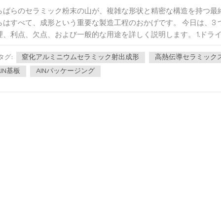
らばらのセラミック粉末の山が、複雑な形状と精密な構造を持つ最
らはすべて、成形という重要な製造工程のおかげです。 今日は、3
理、利点、欠点、および一般的な用途を詳しく説明します。 1.ドライプ
窒化アルミニウムセラミック射出成形
高熱伝導セラミック
タグ :
AlN基板
AlNパッケージング