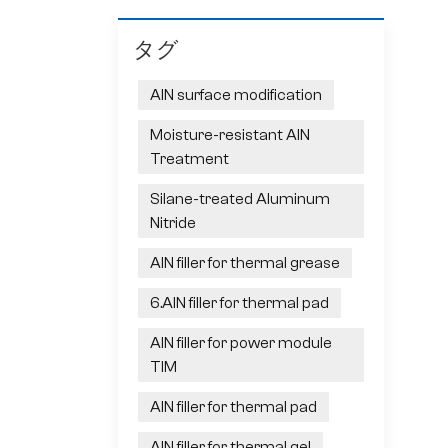
タグ
AlN surface modification
Moisture-resistant AlN
Treatment
Silane-treated Aluminum
Nitride
AlN filler for thermal grease
6.AlN filler for thermal pad
AlN filler for power module
TIM
AlN filler for thermal pad
AlN filler for thermal gel