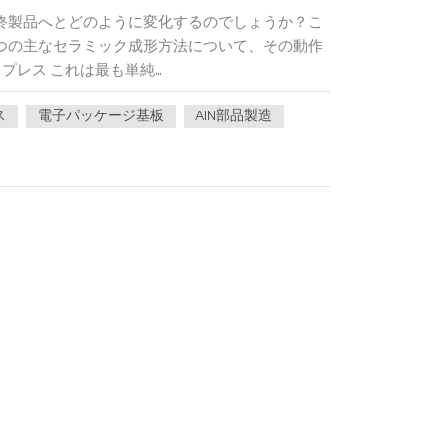
終製品へとどのように変化するのでしょうか？こ
 つの主なセラミック成形方法について、その動作
レス これは最も単純...
ス
電子パッケージ基板
AlN部品製造