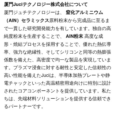
厦門Juciテクノロジー株式会社について
厦門ジュチテクノロジーは、
窒化アルミニウム
原料粉末から完成品に至るま
（AlN）セラミックス
で一貫した研究開発能力を有しています。独自の高
純度粉末を生産することで、
高度な成
AlN粉末
形・焼結プロセスを採用することで、優れた熱伝導
率、強力な絶縁性、そしてシリコンと同等の熱膨張
係数を備えた、高密度で均一な製品を実現していま
す。プラズマ浸食に対する耐性と安定した信頼性の
高い性能を備えたJuciは、半導体加熱プレートや静
電チャックといった高温精密用途向けに特別に設計
されたコアコンポーネントを提供しています。私た
ちは、先端材料ソリューションを提供する信頼でき
るパートナーです。