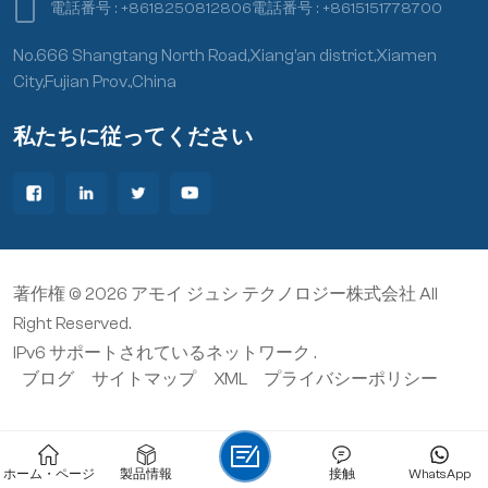
電話番号 :
+8618250812806
電話番号 :
+8615151778700
No.666 Shangtang North Road,Xiang’an district,Xiamen
City,Fujian Prov.,China
私たちに従ってください
著作権 © 2026 アモイ ジュシ テクノロジー株式会社 All
Right Reserved.
IPv6 サポートされているネットワーク .
ブログ
サイトマップ
XML
プライバシーポリシー
ホーム・ページ
製品情報
接触
WhatsApp