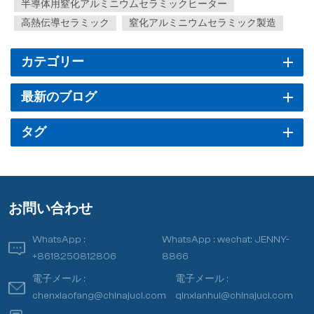
半導体用窒化アルミニウムセラミックヒーター
高熱伝導セラミック
窒化アルミニウムセラミック製造
カテゴリー
最新のブログ
タグ
お問い合わせ
WhatsApp :
WhatsApp :
wechat: JENNY-
+8618250812806
8866
電子メール :
電子メール :
chenxiaofang@chinajuci.com
qinxianhui@chinajuci.com