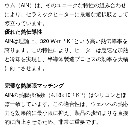
ウム（AlN）は、そのユニークな特性の組み合わせ
により、セラミックヒーターに最適な選択肢として
際立っています。
優れた熱伝導性
AlNは理論上、320 W·m⁻¹·K⁻¹という高い熱伝導率を
誇ります。この特性により、ヒーターは急速な加熱
と冷却を実現し、半導体製造プロセスの効率を大幅
に向上させます。
完璧な熱膨張マッチング
AlNの熱膨張係数（4.18×10⁻⁶ K⁻¹）はシリコンとほ
ぼ一致しています。この適合性は、ウェハへの熱応
力を効果的に最小限に抑え、製品の歩留まりを直接
的に向上させるため、非常に重要です。