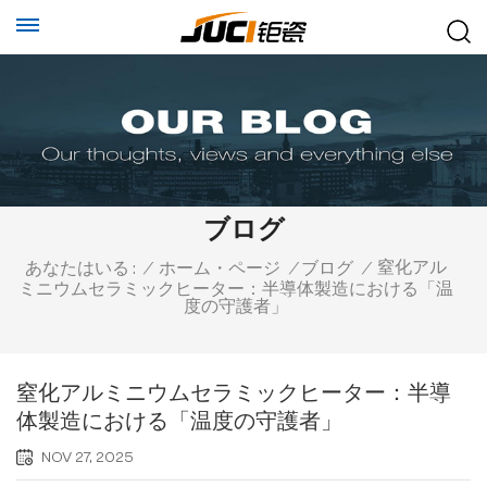
ブログ
窒化アル
あなたはいる :
/
ホーム・ページ
/
ブログ
/
ミニウムセラミックヒーター：半導体製造における「温
度の守護者」
窒化アルミニウムセラミックヒーター：半導
体製造における「温度の守護者」
NOV 27, 2025