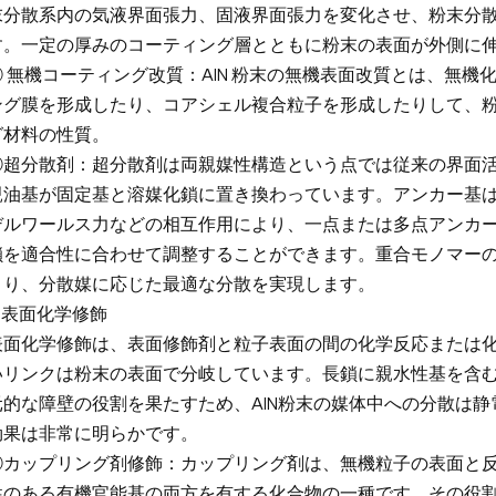
末分散系内の気液界面張力、固液界面張力を変化させ、粉末分
す。一定の厚みのコーティング層とともに粉末の表面が外側に
② 無機コーティング改質：AlN 粉末の無機表面改質とは、無
ング膜を形成したり、コアシェル複合粒子を形成したりして、
グ材料の性質。
③超分散剤：超分散剤は両親媒性構造という点では従来の界面
親油基が固定基と溶媒化鎖に置き換わっています。アンカー基
デルワールス力などの相互作用により、一点または多点アンカ
鎖を適合性に合わせて調整することができます。重合モノマー
より、分散媒に応じた最適な分散を実現します。
. 表面化学修飾
表面化学修飾は、表面修飾剤と粒子表面の間の化学反応または
いリンクは粉末の表面で分岐しています。長鎖に親水性基を含
元的な障壁の役割を果たすため、AlN粉末の媒体中への分散は
効果は非常に明らかです。
①カップリング剤修飾：カップリング剤は、無機粒子の表面と
性のある有機官能基の両方を有する化合物の一種です。その役