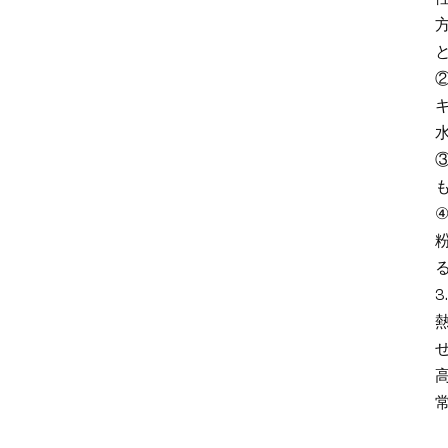
タグ
AlN filler for power module
TIM
AlN filler for thermal pad
AlN filler for thermal gel
AlN particle gradation design
Aluminum Nitride TIM
窒化アルミニウム熱充填粉
3
末
窒化アルミニウム微粒子粉
末
高純度窒化アルミニウム粉
末