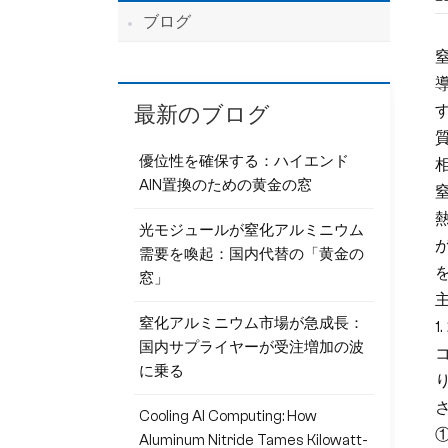
ブログ
最新のブログ
優位性を確保する：ハイエンド
AlN置換のための黄金の窓
窒
光モジュールが窒化アルミニウム
需要を喚起：国内代替の「黄金の
窓」
窒化アルミニウム市場が急成長：
国内サプライヤーが受注増加の波
に乗る
Cooling AI Computing: How
Aluminum Nitride Tames Kilowatt-