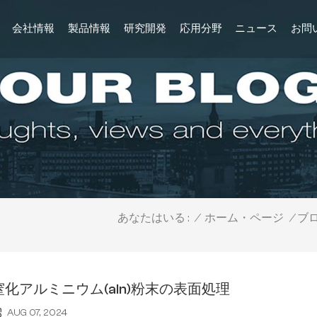
会社情報
製品情報
研究開発
応用分野
ニュース
お問
/
ホーム・ページ
/
ブ
あなたはいる :
窒化アルミニウム(aln)粉末の表面処理
AUG 07, 2024