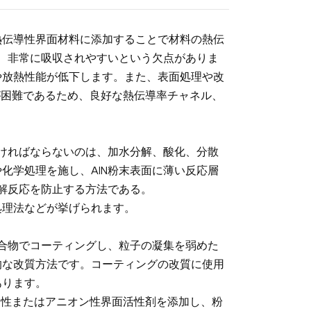
熱伝導性界面材料に添加することで材料の熱伝
が、非常に吸収されやすいという欠点がありま
や放熱性能が低下します。また、表面処理や改
とが困難であるため、良好な熱伝導率チャネル、
なければならないのは、加水分解、酸化、分散
化学処理を施し、AlN粉末表面に薄い反応層
分解反応を防止する方法である。
処理法などが挙げられます。
化合物でコーティングし、粒子の凝集を弱めた
的な改質方法です。コーティングの改質に使用
あります。
オン性またはアニオン性界面活性剤を添加し、粉