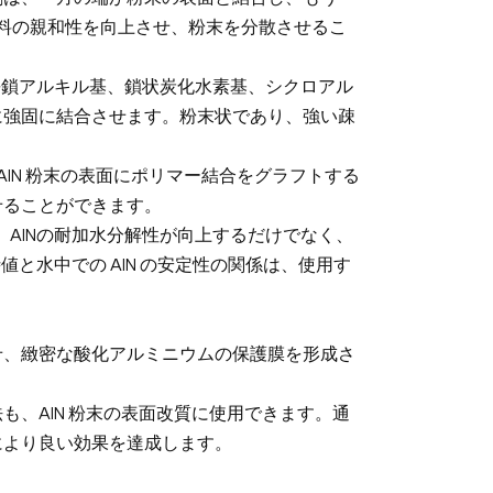
材料の親和性を向上させ、粉末を分散させるこ
（長鎖アルキル基、鎖状炭化水素基、シクロアル
に強固に結合させます。粉末状であり、強い疎
AlN 粉末の表面にポリマー結合をグラフトする
せることができます。
、AlNの耐加水分解性が向上するだけでなく、
値と水中での AlN の安定性の関係は、使用す
せ、緻密な酸化アルミニウムの保護膜を形成さ
、AlN 粉末の表面改質に使用できます。通
により良い効果を達成します。