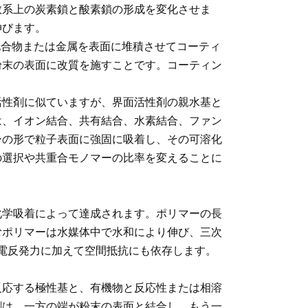
散系上の炭素鎖と酸素鎖の形成を変化させま
伸びます。
機化合物または金属を表面に堆積させてコーティ
粉末の表面に改質を施すことです。コーティン
活性剤に似ていますが、界面活性剤の親水基と
は、イオン結合、共有結合、水素結合、ファン
ーの形で粒子表面に強固に吸着し、その可溶化
の選択や共重合モノマーの比率を変えることに
化学吸着によって達成されます。ポリマーの長
むポリマーは水媒体中で水和により伸び、三次
静電反発力に加えて空間抵抗にも依存します。
反応する極性基と、有機物と反応性または相溶
割は、一方の端が粉末の表面と結合し、もう一