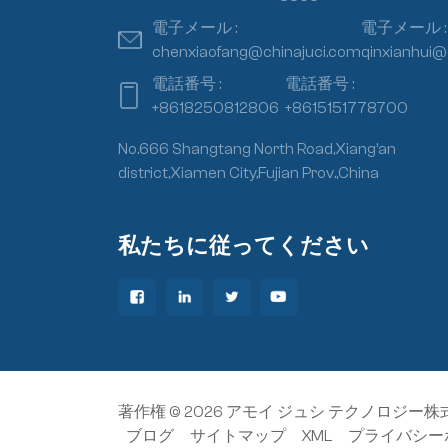
電子メール :
電子メール :
chenxiaofang@chinajuci.com
qinxianhui@
電話番号 :
電話番号 :
+8618250812806
+8615151778700
No.666 Shangtang North Road,Xiang’an
district,Xiamen City,Fujian Prov.,China
私たちに従ってください
著作権 © 2026 アモイ ジュシ テクノロジー株式会社 Al
ブログ
サイトマップ
XML
プライバシー