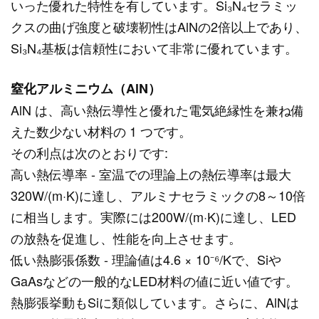
いった優れた特性を有しています。Si₃N₄セラミッ
クスの曲げ強度と破壊靭性はAlNの2倍以上であり、
Si₃N₄基板は信頼性において非常に優れています。
窒化アルミニウム（AlN）
AlN は、高い熱伝導性と優れた電気絶縁性を兼ね備
えた数少ない材料の 1 つです。
その利点は次のとおりです:
高い熱伝導率 - 室温での理論上の熱伝導率は最大
320W/(m·K)に達し、アルミナセラミックの8～10倍
に相当します。実際には200W/(m·K)に達し、LED
の放熱を促進し、性能を向上させます。
低い熱膨張係数 - 理論値は4.6 × 10⁻⁶/Kで、Siや
GaAsなどの一般的なLED材料の値に近い値です。
熱膨張挙動もSiに類似しています。さらに、AlNは