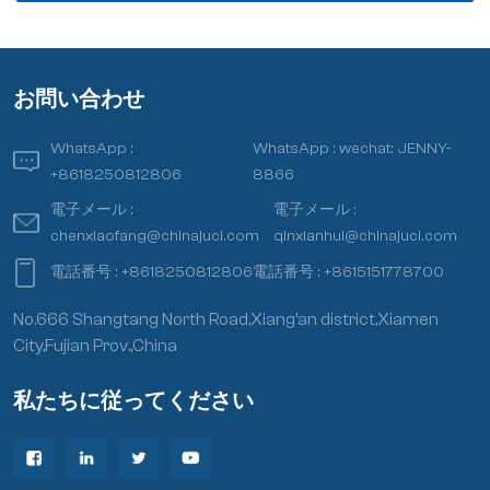
お問い合わせ
WhatsApp :
WhatsApp :
wechat: JENNY-
+8618250812806
8866
電子メール :
電子メール :
chenxiaofang@chinajuci.com
qinxianhui@chinajuci.com
電話番号 :
+8618250812806
電話番号 :
+8615151778700
No.666 Shangtang North Road,Xiang’an district,Xiamen
City,Fujian Prov.,China
私たちに従ってください