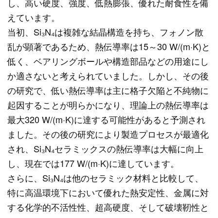
し、高い硬度、強度、低熱膨張、優れた耐食性を備
えています。
当初、Si₃N₄は複雑な結晶構造を持ち、フォノン散
乱が顕著であるため、熱伝導率は15～30 W/(m·K)と
低く、ベアリングボールや構造部品などの用途にし
か適さないと考えられていました。しかし、その後
の研究で、低い熱伝導率は主に格子欠陥と不純物に
起因することが明らかになり、理論上の熱伝導率は
最大320 W/(m·K)に達する可能性があると予測され
ました。その後の研究により製造プロセスが最適化
され、Si₃N₄セラミックスの熱伝導率は大幅に向上
し、現在では177 W/(m·K)に達しています。
さらに、Si₃N₄は他のセラミック材料と比較して、
特に高温環境下において優れた熱安定性、金属に対
する化学的不活性性、超高硬度、そして破壊靭性と