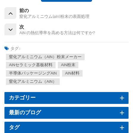
前の
窒化アルミニウム(aln)粉末の表面処理
次
AlN の熱伝導率を高める方法は何ですか?
タグ :
窒化アルミニウム（AlN）粉末メーカー
AlNセラミック基板材料
AlN粉末
半導体パッケージングAlN
AlN材料
窒化アルミニウム（AlN）
カテゴリー
最新のブログ
タグ