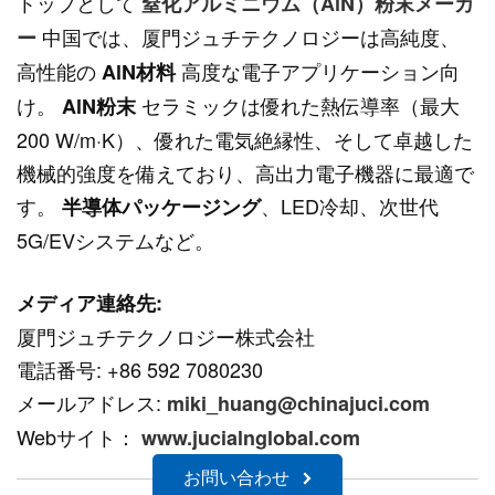
トップとして
窒化アルミニウム（AlN）粉末メーカ
中国では、厦門ジュチテクノロジーは高純度、
ー
高性能の
高度な電子アプリケーション向
AlN材料
け。
セラミックは優れた熱伝導率（最大
AlN粉末
200 W/m·K）、優れた電気絶縁性、そして卓越した
機械的強度を備えており、高出力電子機器に最適で
す。
、LED冷却、次世代
半導体パッケージング
5G/EVシステムなど。
メディア連絡先:
厦門ジュチテクノロジー株式会社
電話番号: +86 592 7080230
メールアドレス:
miki_huang@chinajuci.com
Webサイト：
www.jucialnglobal.com
お問い合わせ