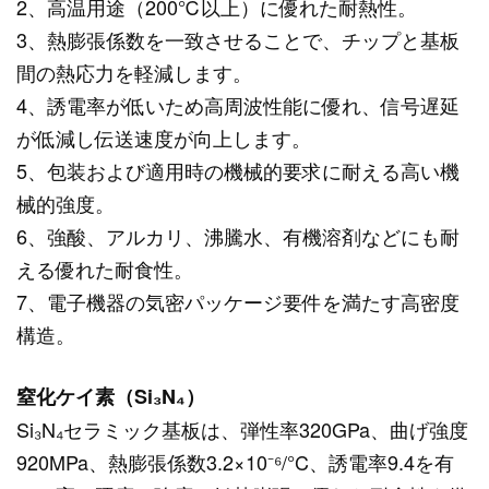
2、高温用途（200℃以上）に優れた耐熱性。
3、熱膨張係数を一致させることで、チップと基板
間の熱応力を軽減します。
4、誘電率が低いため高周波性能に優れ、信号遅延
が低減し伝送速度が向上します。
5、包装および適用時の機械的要求に耐える高い機
械的強度。
6、強酸、アルカリ、沸騰水、有機溶剤などにも耐
える優れた耐食性。
7、電子機器の気密パッケージ要件を満たす高密度
構造。
窒化ケイ素（Si₃N₄）
Si₃N₄セラミック基板は、弾性率320GPa、曲げ強度
920MPa、熱膨張係数3.2×10⁻⁶/°C、誘電率9.4を有